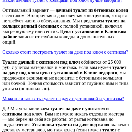
Какой дачный туалет с кольцами под ключ лучше выбрать?
Оптимальный вариант —
дачный туалет из бетонных колец
с септиком. Это прочная и долговечная конструкция, которая
не требует частого обслуживания. Мы предлагаем
туалет на
кольцах дачный бетонных
с полной установкой, включая
выгребную яму или септик.
Цена с установкой в Клинском
районе
зависит от глубины колодца и дополнительных
опций.
Сколько стоит построить туалет на даче под ключ с септиком?
Туалет дачный с септиком под ключ
обойдется от 25 000
руб. с учетом материалов и монтажа. Если вам нужен
туалет
на дачу под ключ цена с установкой в Клине недорого
, мы
предложим экономичные варианты с бетонными кольцами
или бочкой. Точная стоимость зависит от глубины ямы и типа
унитаза (опционально).
Можно ли заказать туалет на дачу с установкой и унитазом?
Да! Мы устанавливаем
туалет на даче с унитазом и
септиком
под ключ. Вам не нужно искать отдельно мастера
— мы берем на себя все работы: от рытья котлована до
подключения.
Установка туалета на даче под ключ
включает
доставку материалов, монтаж колец (если нужен
туалет с