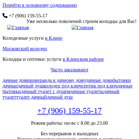
Перейти к основному содержанию
+7 (906) 159-55-17
Уже несколько поколений строим колодцы для Вас!
Колодезные услуги
в Клине
Московский колодец
Колодцы и септики: услуги
в Клинском районе
Часто заказывают
дачные домики
веранда к дачному дому
дачные дома
бытовки
дачные
дачный душ
колодец под ключ
септик под ключ
дачные
бытовки
дачный туалет с душем
дачные туалеты
дачный
туалет
туалет дачный
дачный душ
+7 (906) 159-55-17
Режим работы: пн-вс с 8.00 до 23.00
Без перерывов и выходных