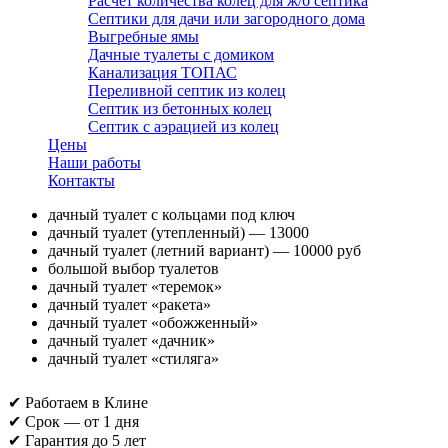
Расчет количества колец для ж/б септика
Септики для дачи или загородного дома
Выгребные ямы
Дачные туалеты с домиком
Канализация ТОПАС
Переливной септик из колец
Септик из бетонных колец
Септик с аэрацией из колец
Цены
Наши работы
Контакты
дачный туалет с кольцами под ключ
дачный туалет (утепленный) — 13000
дачный туалет (летний вариант) — 10000 руб
большой выбор туалетов
дачный туалет «теремок»
дачный туалет «ракета»
дачный туалет «обожженный»
дачный туалет «дачник»
дачный туалет «стиляга»
✔ Работаем в Клине
✔ Срок — от 1 дня
✔ Гарантия до 5 лет