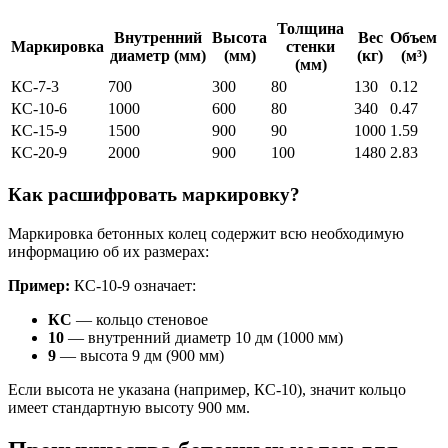
Толщина
Внутренний
Высота
Вес
Объем
Маркировка
стенки
диаметр (мм)
(мм)
(кг)
(м³)
(мм)
КС-7-3
700
300
80
130
0.12
КС-10-6
1000
600
80
340
0.47
КС-15-9
1500
900
90
1000
1.59
КС-20-9
2000
900
100
1480
2.83
Как расшифровать маркировку?
Маркировка бетонных колец содержит всю необходимую
информацию об их размерах:
Пример:
КС-10-9 означает:
КС
— кольцо стеновое
10
— внутренний диаметр 10 дм (1000 мм)
9
— высота 9 дм (900 мм)
Если высота не указана (например, КС-10), значит кольцо
имеет стандартную высоту 900 мм.