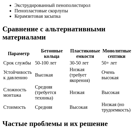
Экструдированный пенополистирол
Пенопластовые скорлупы
Керамзитовая засыпка
Сравнение с альтернативными
материалами
Бетонные
Пластиковые
Монолитные
Параметр
кольца
емкости
септики
Срок службы
50-100 лет
30-50 лет
50+ лет
Низкая
Устойчивость
Очень
Высокая
(требует
к давлению
высокая
якорения)
Средняя
Сложность
(требуется
Низкая
Высокая
монтажа
техника)
Низкая (но
Стоимость
Средняя
Высокая
трудоемкость)
Частые проблемы и их решение