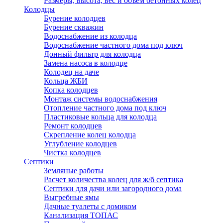
Размеры, высота, вес и объем бетонных колец
Колодцы
Бурение колодцев
Бурение скважин
Водоснабжение из колодца
Водоснабжение частного дома под ключ
Донный фильтр для колодца
Замена насоса в колодце
Колодец на даче
Кольца ЖБИ
Копка колодцев
Монтаж системы водоснабжения
Отопление частного дома под ключ
Пластиковые кольца для колодца
Ремонт колодцев
Скрепление колец колодца
Углубление колодцев
Чистка колодцев
Септики
Земляные работы
Расчет количества колец для ж/б септика
Септики для дачи или загородного дома
Выгребные ямы
Дачные туалеты с домиком
Канализация ТОПАС